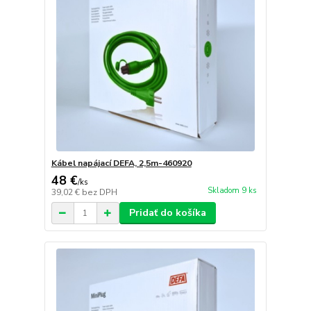
Kábel napájací DEFA, 2,5m-460920
48 €
/
ks
Skladom 9 ks
39,02 €
bez DPH
Pridať do košíka