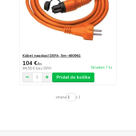
Kábel napájací DEFA, 5m-460961
104 €
/
ks
Skladom 7 ks
84,55 €
bez DPH
Pridať do košíka
strana
z 1