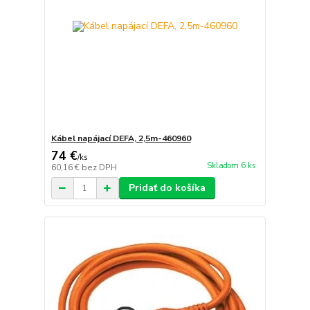
Kábel napájací DEFA, 2,5m-460960
74 €
/
ks
Skladom 6 ks
60,16 €
bez DPH
Pridať do košíka