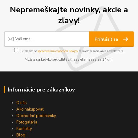
Nepremeškajte novinky, akcie a
zľavy!
Prihlásiť sa
Súhlasím so
spracovaním osobných údajov
za účelom zasielania newslettera.
Môžete sa kedykoľvek odhlásiť. Zasielame raz za 14 dní.
Informácie pre zákazníkov
O nás
Ako nakupovať
Obchodné podmienky
Fotogaléria
Kontakty
Blog