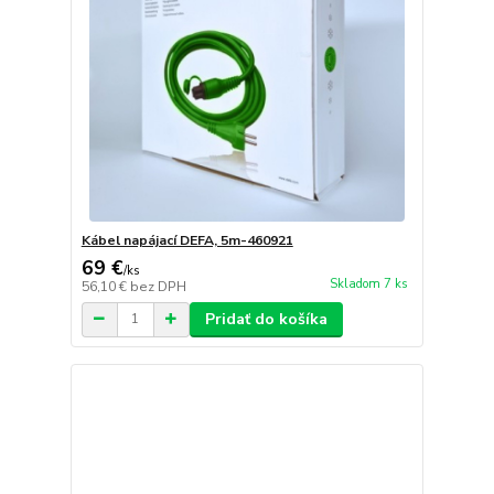
Kábel napájací DEFA, 5m-460921
69 €
/
ks
Skladom 7 ks
56,10 €
bez DPH
Pridať do košíka