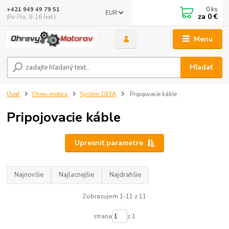
0
ks
+421 949 49 79 51
EUR
za
0 €
(Po-Pia, 8-16 hod.)
Menu
Hľadať
Úvod
Ohrev motora
Systém DEFA
Pripojovacie káble
Pripojovacie káble
Upresniť parametre
Najnovšie
Najlacnejšie
Najdrahšie
Zobrazujem 1-11 z 11
strana
z 1