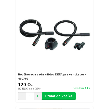
Rozširovacia sada káblov DEFA pre ventilator -
460766
120 €
/
ks
Skladom 4 ks
97,56 €
bez DPH
Pridať do košíka