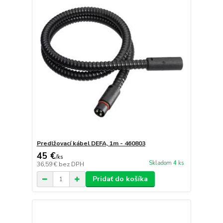
Predlžovací kábel DEFA, 1m - 460803
45 €
/
ks
Skladom 4 ks
36,59 €
bez DPH
Pridať do košíka