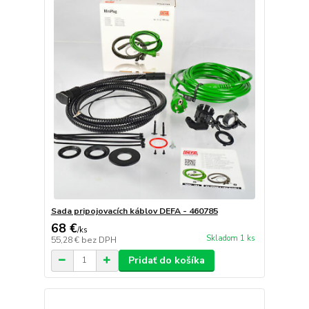
Sada pripojovacích káblov DEFA - 460785
68 €
/
ks
Skladom 1 ks
55,28 €
bez DPH
Pridať do košíka