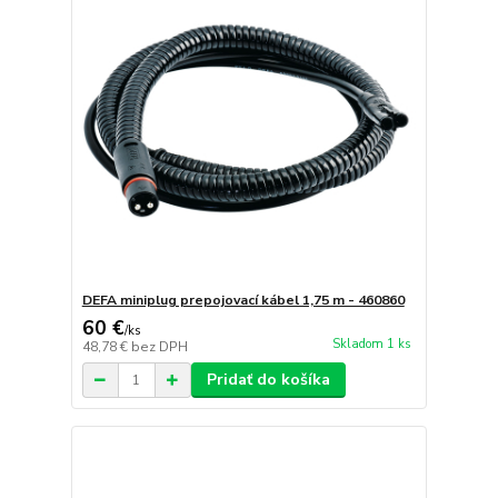
DEFA miniplug prepojovací kábel 1,75 m - 460860
60 €
/
ks
Skladom 1 ks
48,78 €
bez DPH
Pridať do košíka