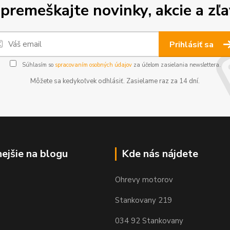
premeškajte novinky, akcie a zľa
Prihlásiť sa
Súhlasím so
spracovaním osobných údajov
za účelom zasielania newslettera.
Môžete sa kedykoľvek odhlásiť. Zasielame raz za 14 dní.
nejšie na blogu
Kde nás nájdete
Ohrevy motorov
Stankovany 219
034 92 Stankovany