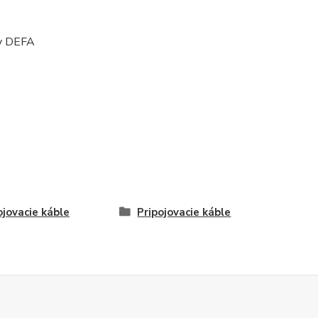
ky DEFA
ojovacie káble
Pripojovacie káble