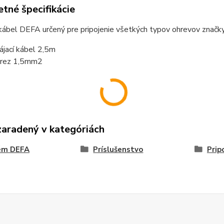
tné špecifikácie
 kábel DEFA určený pre pripojenie všetkých typov ohrevov znač
ájací kábel 2,5m
erez 1,5mm2
zaradený v kategóriách
ém DEFA
Príslušenstvo
Prip