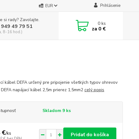
Prihlásenie
EUR
e si rady? Zavolajte.
0
ks
 949 49 79 51
za
0 €
a, 8-16 hod.)
cí kábel DEFA určený pre pripojenie všetkých typov ohrevov
 DEFA napájací kábel 2,5m prierez 1,5mm2
celý popis
tupnosť
Skladom 9 ks
 €
/
ks
Pridať do košíka
02 €
bez DPH