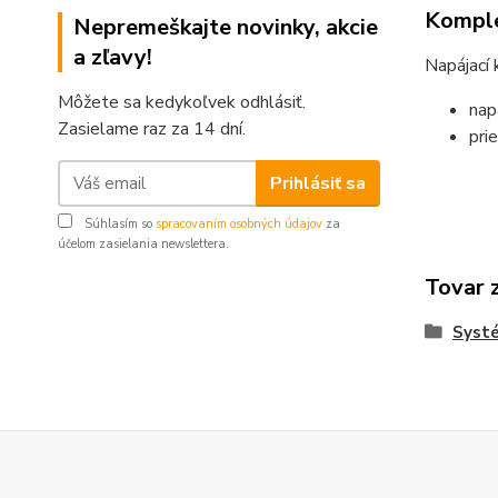
Komple
Nepremeškajte novinky, akcie
a zľavy!
Napájací
Môžete sa kedykoľvek odhlásiť.
nap
Zasielame raz za 14 dní.
pri
Prihlásiť sa
Súhlasím so
spracovaním osobných údajov
za
účelom zasielania newslettera.
Tovar 
Syst