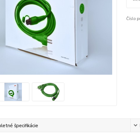
Číslo p
etné špecifikácie