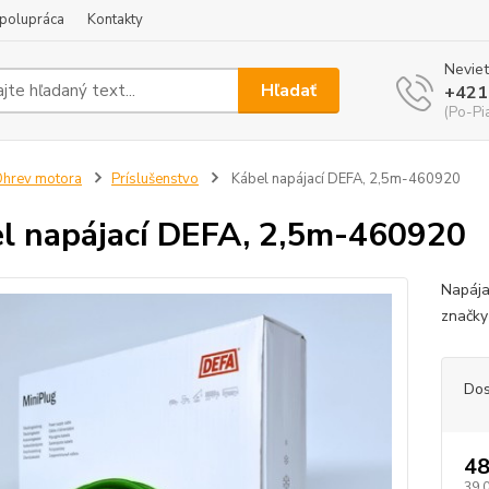
polupráca
Kontakty
Neviet
Hľadať
+421
(Po-Pi
hrev motora
Príslušenstvo
Kábel napájací DEFA, 2,5m-460920
l napájací DEFA, 2,5m-460920
Napája
značky
Dos
48
39,