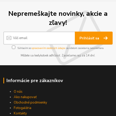
Nepremeškajte novinky, akcie a
zľavy!
Prihlásiť sa
Súhlasím so
spracovaním osobných údajov
za účelom zasielania newslettera.
Môžete sa kedykoľvek odhlásiť. Zasielame raz za 14 dní.
Informácie pre zákazníkov
O nás
Ako nakupovať
Obchodné podmienky
Fotogaléria
Kontakty