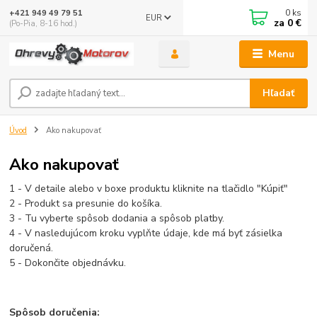
0
ks
+421 949 49 79 51
EUR
za
0 €
(Po-Pia, 8-16 hod.)
Menu
Hľadať
Úvod
Ako nakupovať
Ako nakupovať
1 - V detaile alebo v boxe produktu kliknite na tlačidlo "Kúpiť"
2 - Produkt sa presunie do košíka.
3 - Tu vyberte spôsob dodania a spôsob platby.
4 - V nasledujúcom kroku vyplňte údaje, kde má byť zásielka
doručená.
5 - Dokončite objednávku.
Spôsob doručenia: