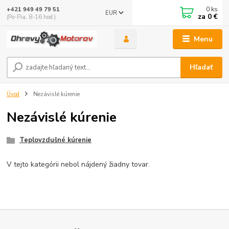
0
ks
+421 949 49 79 51
EUR
za
0 €
(Po-Pia, 8-16 hod.)
Menu
Hľadať
Úvod
Nezávislé kúrenie
Nezávislé kúrenie
Teplovzdušné kúrenie
V tejto kategórii nebol nájdený žiadny tovar.