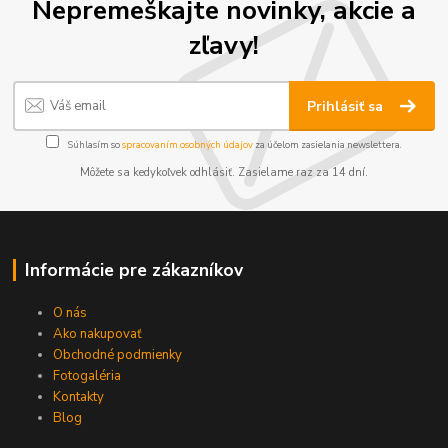
Nepremeškajte novinky, akcie a
zľavy!
Prihlásiť sa
Súhlasím so
spracovaním osobných údajov
za účelom zasielania newslettera.
Môžete sa kedykoľvek odhlásiť. Zasielame raz za 14 dní.
Informácie pre zákazníkov
O nás
Ako nakupovať
Obchodné podmienky
Fotogaléria
Kontakty
Blog