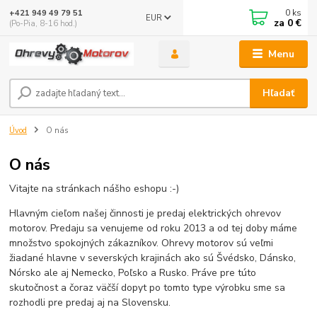
0
ks
+421 949 49 79 51
EUR
za
0 €
(Po-Pia, 8-16 hod.)
Menu
Hľadať
Úvod
O nás
O nás
Vitajte na stránkach nášho eshopu :-)
Hlavným cieľom našej činnosti je predaj elektrických ohrevov
motorov. Predaju sa venujeme od roku 2013 a od tej doby máme
množstvo spokojných zákazníkov. Ohrevy motorov sú veľmi
žiadané hlavne v severských krajinách ako sú Švédsko, Dánsko,
Nórsko ale aj Nemecko, Poľsko a Rusko. Práve pre túto
skutočnost a čoraz väčší dopyt po tomto type výrobku sme sa
rozhodli pre predaj aj na Slovensku.