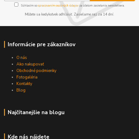
Súhlasím so
spracovaním osobných údajov
za účelom zasielania newslettera.
Môžete sa kedykoľvek odhlásiť. Zasielame raz za 14 dní.
Informácie pre zákazníkov
O nás
Ako nakupovať
Obchodné podmienky
Fotogaléria
Kontakty
Blog
Najčítanejšie na blogu
Kde nás nájdete