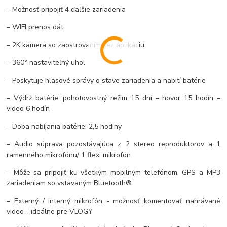
– Možnosť pripojiť 4 ďaľšie zariadenia
– WIFI prenos dát
– 2K kamera so zaostrovaním cez aplikáciu
– 360° nastaviteľný uhol
– Poskytuje hlasové správy o stave zariadenia a nabití batérie
– Výdrž batérie: pohotovostný režim 15 dní – hovor 15 hodín –
video 6 hodín
– Doba nabíjania batérie: 2,5 hodiny
– Audio súprava pozostávajúca z 2 stereo reproduktorov a 1
ramenného mikrofónu/ 1 flexi mikrofón
– Môže sa pripojiť ku všetkým mobilným telefónom, GPS a MP3
zariadeniam so vstavaným Bluetooth®
– Externý / interný mikrofón - možnosť komentovať nahrávané
video - ideálne pre VLOGY