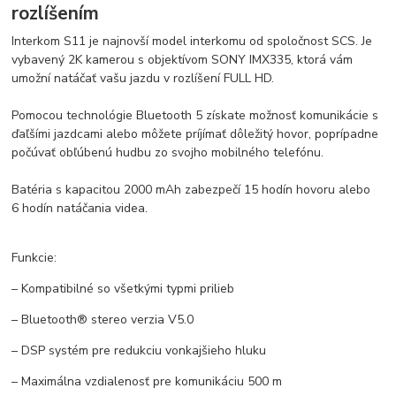
rozlíšením
Interkom S11 je najnovší model interkomu od spoločnost SCS. Je
vybavený 2K kamerou s objektívom SONY IMX335, ktorá vám
umožní natáčať vašu jazdu v rozlíšení FULL HD.
Pomocou technológie Bluetooth 5 získate možnosť komunikácie s
ďaľšími jazdcami alebo môžete príjímať dôležitý hovor, poprípadne
počúvať obľúbenú hudbu zo svojho mobilného telefónu.
Batéria s kapacitou 2000 mAh zabezpečí 15 hodín hovoru alebo
6 hodín natáčania videa.
Funkcie:
– Kompatibilné so všetkými typmi prilieb
– Bluetooth® stereo verzia V5.0
– DSP systém pre redukciu vonkajšieho hluku
– Maximálna vzdialenosť pre komunikáciu 500 m