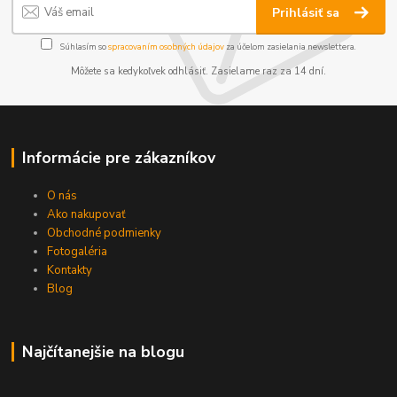
Prihlásiť sa
Súhlasím so
spracovaním osobných údajov
za účelom zasielania newslettera.
Môžete sa kedykoľvek odhlásiť. Zasielame raz za 14 dní.
Informácie pre zákazníkov
O nás
Ako nakupovať
Obchodné podmienky
Fotogaléria
Kontakty
Blog
Najčítanejšie na blogu