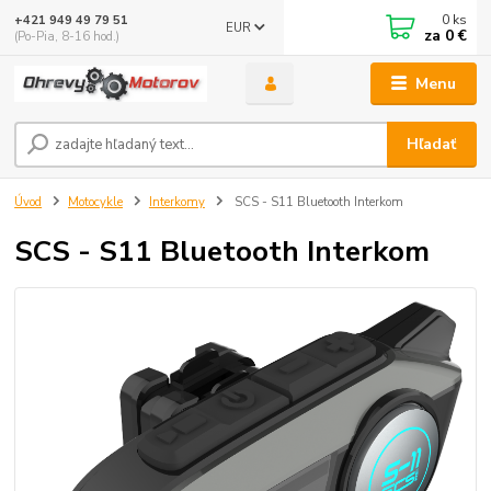
0
ks
+421 949 49 79 51
EUR
za
0 €
(Po-Pia, 8-16 hod.)
Menu
Hľadať
Úvod
Motocykle
Interkomy
SCS - S11 Bluetooth Interkom
SCS - S11 Bluetooth Interkom