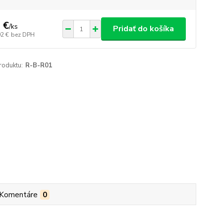
 €
/
ks
Pridať do košíka
02 €
bez DPH
roduktu:
R-B-R01
Komentáre
0