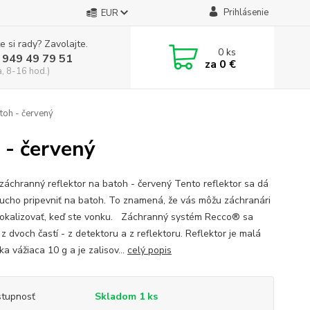
Prihlásenie
EUR
e si rady? Zavolajte.
0
ks
 949 49 79 51
za
0 €
a, 8-16 hod.)
toh - červený
 - červený
záchranný reflektor na batoh - červený Tento reflektor sa dá
ucho pripevniť na batoh. To znamená, že vás môžu záchranári
lokalizovať, keď ste vonku. Záchranný systém Recco® sa
z dvoch častí - z detektoru a z reflektoru. Reflektor je malá
ka vážiaca 10 g a je zalisov...
celý popis
tupnosť
Skladom 1 ks