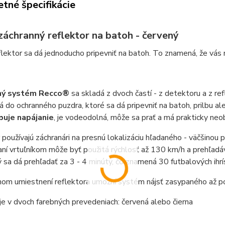
tné špecifikácie
záchranný reflektor na batoh - červený
lektor sa dá jednoducho pripevniť na batoh. To znamená, že vás 
ný systém Recco®
sa skladá z dvoch častí - z detektoru a z ref
á do ochranného puzdra, ktoré sa dá pripevniť na batoh, prilbu a
uje napájanie
, je vodeodolná, môže sa prať a má prakticky ne
používajú záchranári na presnú lokalizáciu hľadaného - väčšinou po
ní vrtuľníkom môže byť použitá rýchlosť až 130 km/h a prehľadá
 sa dá prehľadať za 3 - 4 minúty, čo znamená 30 futbalových ihrí
nom umiestnení reflektora umožní systém nájsť zasypaného až p
je v dvoch farebných prevedeniach: červená alebo čierna