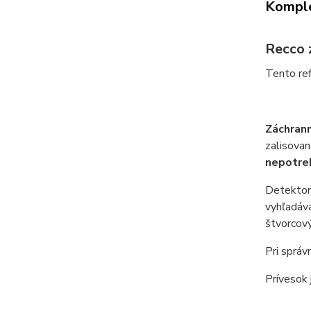
Komple
Recco 
Tento ref
Záchran
zalisovan
nepotreb
Detektor 
vyhľadáva
štvorcový
Pri správ
Prívesok 