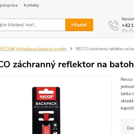
polupráca
Kontakty
Neviet
Hľadať
+421
(Po-Pi
ECCO® Vyhľadávací lavínový systém
RECCO záchranný reflektor na ba
O záchranný reflektor na batoh
Recco 
jednod
ľahko 
skladá 
kapslič
Dos