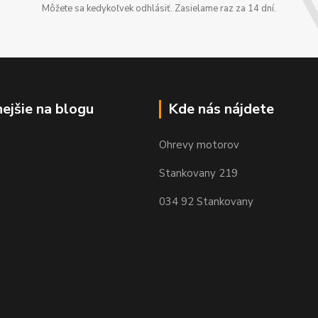
Môžete sa kedykoľvek odhlásiť. Zasielame raz za 14 dní.
nejšie na blogu
Kde nás nájdete
Ohrevy motorov
Stankovany 219
034 92 Stankovany