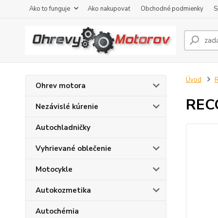
Ako to funguje
Ako nakupovať
Obchodné podmienky
S
Úvod
R
Ohrev motora
RECC
Nezávislé kúrenie
Autochladničky
Vyhrievané oblečenie
Motocykle
Autokozmetika
Autochémia