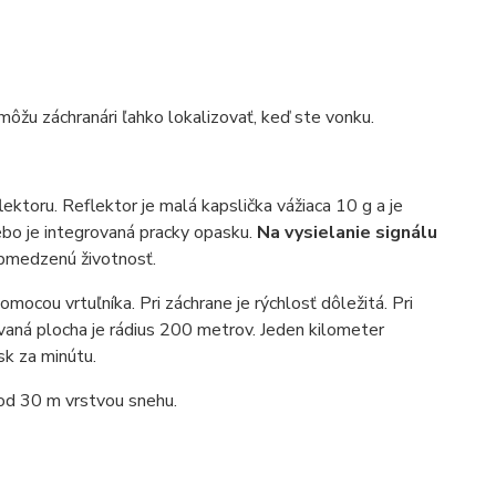
môžu záchranári ľahko lokalizovať, keď ste vonku.
lektoru. Reflektor je malá kapslička vážiaca 10 g a je
lebo je integrovaná pracky opasku.
Na vysielanie signálu
obmedzenú životnosť.
mocou vrtuľníka. Pri záchrane je rýchlosť dôležitá. Pri
vaná plocha je rádius 200 metrov. Jeden kilometer
sk za minútu.
od 30 m vrstvou snehu.