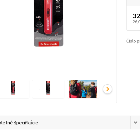
32
26,
Číslo p
etné špecifikácie