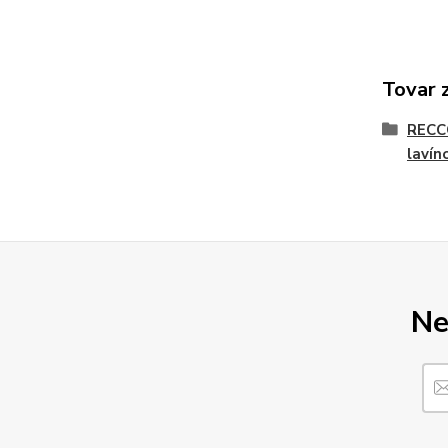
Tovar 
RECC
lavín
Ne