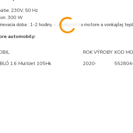
ätie: 230V, 50 Hz
on: 300 W
rievacia doba : 1-2 hodiny v závislosti na motore a vonkajšej te
pre automobily:
BIL
ROK VÝROBY
KOD M
BLÓ 1.6 MultiJet 105Hk
2020-
552804