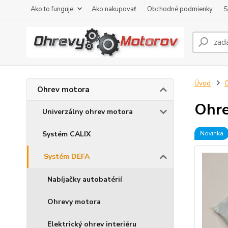
Ako to funguje
Ako nakupovať
Obchodné podmienky
S
Úvod
O
Ohrev motora
Ohre
Univerzálny ohrev motora
Systém CALIX
Novinka
Systém DEFA
Nabíjačky autobatérií
Ohrevy motora
Elektrický ohrev interiéru