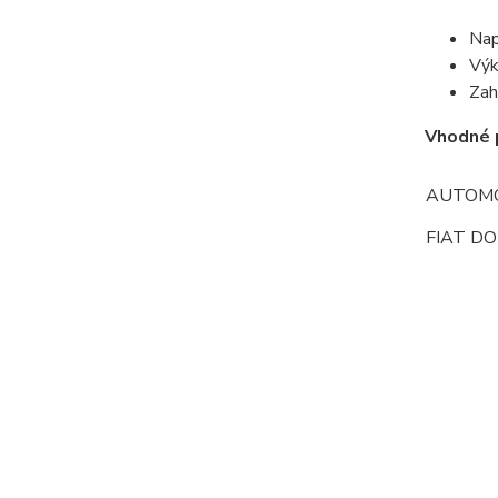
Nap
Výk
Zah
Vhodné 
AUTOMO
FIAT DO