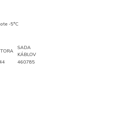
plote -5°C
SADA
OTORA
KÁBLOV
44
460785