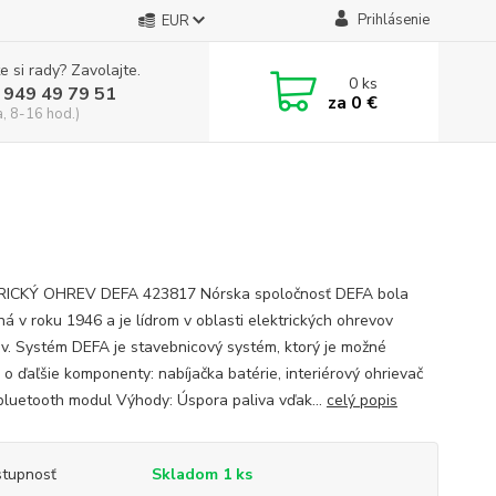
Prihlásenie
EUR
e si rady? Zavolajte.
0
ks
 949 49 79 51
za
0 €
a, 8-16 hod.)
RICKÝ OHREV DEFA 423817 Nórska spoločnosť DEFA bola
ná v roku 1946 a je lídrom v oblasti elektrických ohrevov
v. Systém DEFA je stavebnicový systém, ktorý je možné
 o ďaľšie komponenty: nabíjačka batérie, interiérový ohrievač
bluetooth modul Výhody: Úspora paliva vďak...
celý popis
tupnosť
Skladom 1 ks