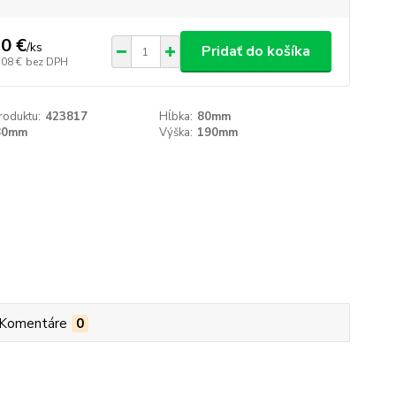
0 €
/
ks
Pridať do košíka
,08 €
bez DPH
roduktu:
423817
Hĺbka:
80mm
80mm
Výška:
190mm
Komentáre
0