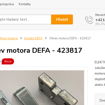
polupráca
Kontakty
Neviet
Hľadať
+421
(Po-Pi
hrev motora
Systém DEFA
Ohrev motora DEFA - 423817
v motora DEFA - 423817
Akcia
ELEKT
založe
motoro
doplniť
alebo 
Dos