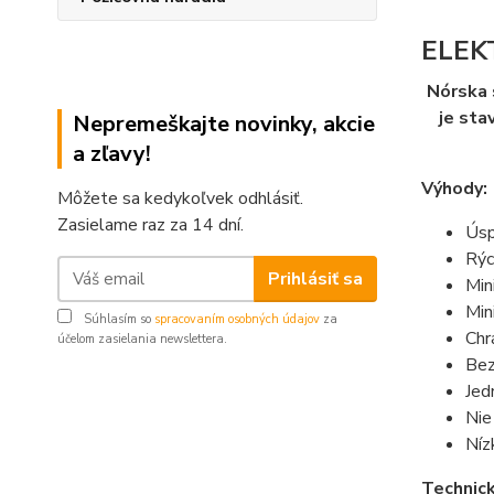
ELEK
Nórska 
je sta
Nepremeškajte novinky, akcie
a zľavy!
Výhody:
Môžete sa kedykoľvek odhlásiť.
Zasielame raz za 14 dní.
Úsp
Rýc
Prihlásiť sa
Min
Min
Súhlasím so
spracovaním osobných údajov
za
Chr
účelom zasielania newslettera.
Bez
Jed
Nie
Níz
Technick