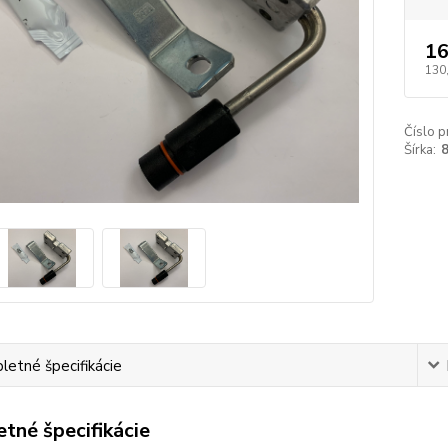
16
130
Číslo p
Šírka:
etné špecifikácie
tné špecifikácie