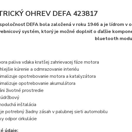
TRICKÝ OHREV DEFA 423817
spoločnosť DEFA bola založená v roku 1946 a je lídrom v 
vebnicový systém, ktorý je možné doplniť o ďaľšie komponen
bluetooth modu
ora paliva vďaka kratšej zahrievacej fáze motora
hlejšie kúrenie a odmrazovanie interiéu
imalizuje opotrebovanie motora a katalyzátora
imalizuje opotrebovanie akumulátora
áni životné prostredie
údržbový
noduchá inštalácia
 je potrebný žiadny zásah v palubnej sieti automobilu
ky odpor cirkulácie
é údaje: