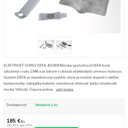
ELEKTRICKÝ OHREV DEFA 421809 Nórska spoločnosť DEFA bola
založená v roku 1946 a je lídrom v oblasti elektrických ohrevov motorov.
Systém DEFA je stavebnicový systém, ktorý je možné doplniť o ďaľšie
komponenty: nabíjačka batérie, interiérový ohrievač alebo bluetooth
modul Výhody: Úspora paliva...
celý popis
Dostupnosť
Skladom 1 ks
185 €
/
ks
150,41 €
bez DPH