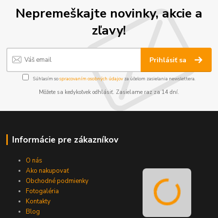
Nepremeškajte novinky, akcie a
zľavy!
Prihlásiť sa
Súhlasím so
spracovaním osobných údajov
za účelom zasielania newslettera.
Môžete sa kedykoľvek odhlásiť. Zasielame raz za 14 dní.
Informácie pre zákazníkov
O nás
Ako nakupovať
Obchodné podmienky
Fotogaléria
Kontakty
Blog