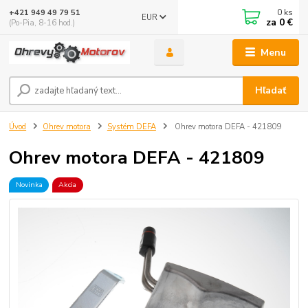
0
ks
+421 949 49 79 51
EUR
za
0 €
(Po-Pia, 8-16 hod.)
Menu
Hľadať
Úvod
Ohrev motora
Systém DEFA
Ohrev motora DEFA - 421809
Ohrev motora DEFA - 421809
Novinka
Akcia