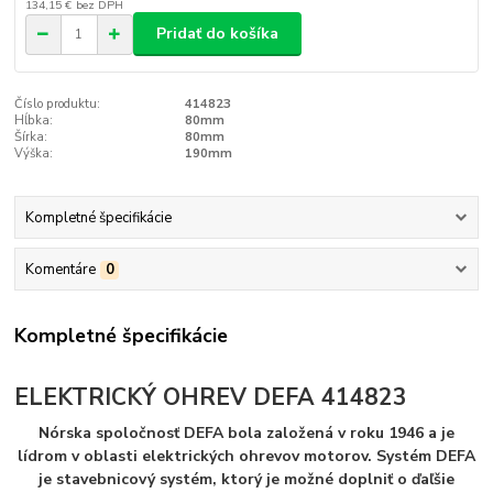
134,15 €
bez DPH
Pridať do košíka
Číslo produktu:
414823
Hĺbka:
80mm
Šírka:
80mm
Výška:
190mm
Kompletné špecifikácie
Komentáre
0
Kompletné špecifikácie
ELEKTRICKÝ OHREV DEFA 414823
Nórska spoločnosť DEFA bola založená v roku 1946 a je
lídrom v oblasti elektrických ohrevov motorov. Systém DEFA
je stavebnicový systém, ktorý je možné doplniť o ďaľšie