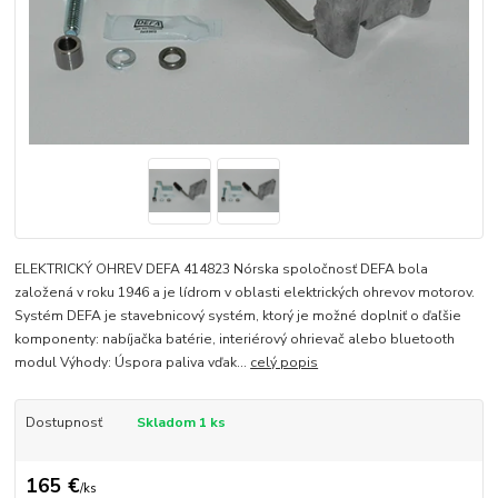
ELEKTRICKÝ OHREV DEFA 414823 Nórska spoločnosť DEFA bola
založená v roku 1946 a je lídrom v oblasti elektrických ohrevov motorov.
Systém DEFA je stavebnicový systém, ktorý je možné doplniť o ďaľšie
komponenty: nabíjačka batérie, interiérový ohrievač alebo bluetooth
modul Výhody: Úspora paliva vďak...
celý popis
Dostupnosť
Skladom 1 ks
165 €
/
ks