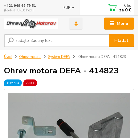
0
ks
+421 949 49 79 51
EUR
za
0 €
(Po-Pia, 8-16 hod.)
Menu
Hľadať
Úvod
Ohrev motora
Systém DEFA
Ohrev motora DEFA - 414823
Ohrev motora DEFA - 414823
Novinka
Akcia