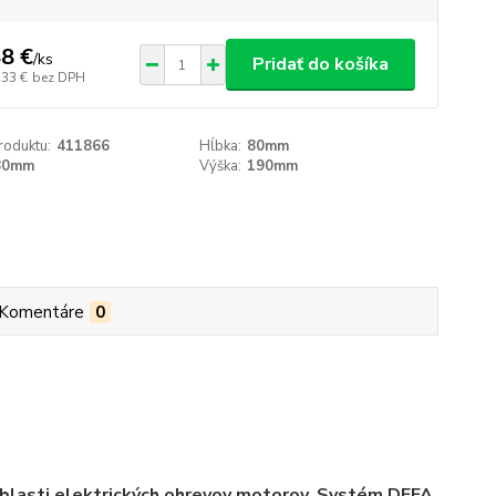
8 €
/
ks
Pridať do košíka
,33 €
bez DPH
roduktu:
411866
Hĺbka:
80mm
80mm
Výška:
190mm
Komentáre
0
oblasti elektrických ohrevov motorov. Systém DEFA