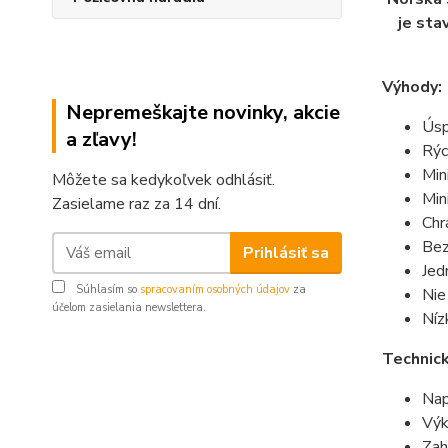
je sta
Výhody:
Nepremeškajte novinky, akcie
Úsp
a zľavy!
Rýc
Min
Môžete sa kedykoľvek odhlásiť.
Min
Zasielame raz za 14 dní.
Chr
Bez
Prihlásiť sa
Jed
Súhlasím so
spracovaním osobných údajov
za
Nie
účelom zasielania newslettera.
Níz
Technick
Nap
Výk
Zah