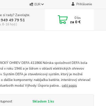
Prihlásenie
EUR
e si rady? Zavolajte.
0
ks
 949 49 79 51
za
0 €
a, 8-16 hod.)
RICKÝ OHREV DEFA 411866 Nórska spoločnosť DEFA bola
ná v roku 1946 a je lídrom v oblasti elektrických ohrevov
v. Systém DEFA je stavebnicový systém, ktorý je možné
 o ďaľšie komponenty: nabíjačka batérie, interiérový ohrievač
bluetooth modul Výhody: Úspora paliva...
celý popis
tupnosť
Skladom 1 ks