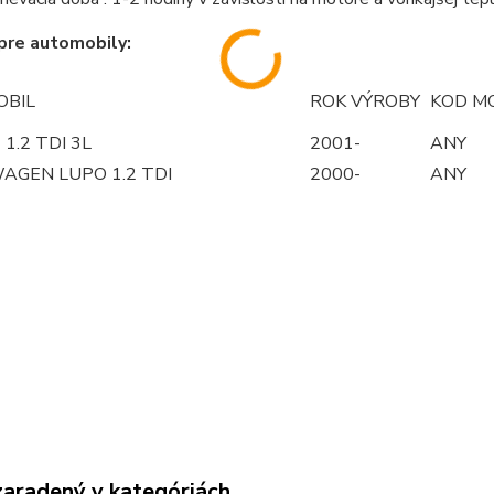
pre automobily:
BIL
ROK VÝROBY
KOD M
 1.2 TDI 3L
2001-
ANY
AGEN LUPO 1.2 TDI
2000-
ANY
zaradený v kategóriách