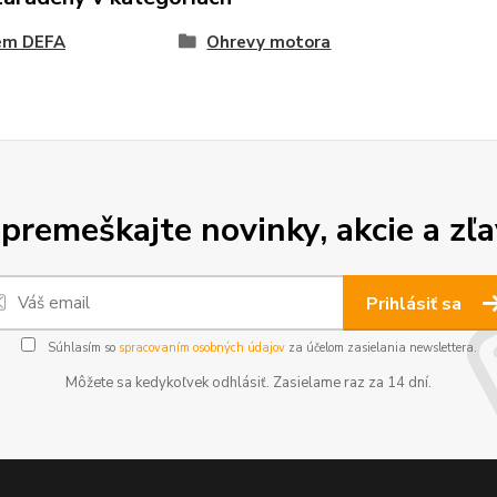
ém DEFA
Ohrevy motora
premeškajte novinky, akcie a zľa
Prihlásiť sa
Súhlasím so
spracovaním osobných údajov
za účelom zasielania newslettera.
Môžete sa kedykoľvek odhlásiť. Zasielame raz za 14 dní.