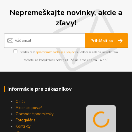
Nepremeškajte novinky, akcie a
zľavy!
Prihlásiť sa
Súhlasím so
spracovaním osobných údajov
za účelom zasielania newslettera.
Môžete sa kedykoľvek odhlásiť. Zasielame raz za 14 dní.
Informácie pre zákazníkov
O nás
Ako nakupovať
Obchodné podmienky
Fotogaléria
Kontakty