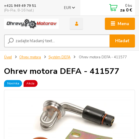
0
ks
+421 949 49 79 51
EUR
za
0 €
(Po-Pia, 8-16 hod.)
Menu
Hľadať
Úvod
Ohrev motora
Systém DEFA
Ohrev motora DEFA - 411577
Ohrev motora DEFA - 411577
Novinka
Akcia