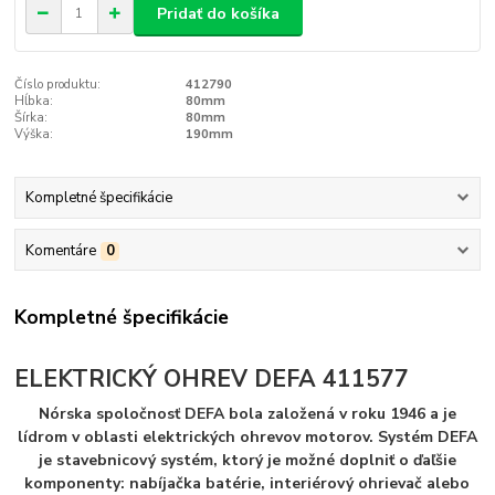
Pridať do košíka
Číslo produktu:
412790
Hĺbka:
80mm
Šírka:
80mm
Výška:
190mm
Kompletné špecifikácie
Komentáre
0
Kompletné špecifikácie
ELEKTRICKÝ OHREV DEFA 411577
Nórska spoločnosť DEFA bola založená v roku 1946 a je
lídrom v oblasti elektrických ohrevov motorov. Systém DEFA
je stavebnicový systém, ktorý je možné doplniť o ďaľšie
komponenty: nabíjačka batérie, interiérový ohrievač alebo