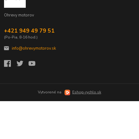
Ohrevy motorov
+421 949 49 79 51
(Po-Pia, 8-16 hod.)
info@ohrevymotorov.sk
Vytvorené na
Eshop-rychlo.sk