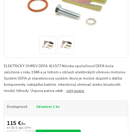
ELEKTRICKÝ OHREV DEFA 411577 Nórska spoločnosť DEFA bola
založená v roku 1946 a je lídrom v oblasti elektrických ohrevov motorov.
Systém DEFA je stavebnicový systém, ktorý je možné doplniť o ďaľšie
komponenty: nabíjačka batérie, interiérový ohrievač alebo bluetooth
modul Výhody: Úspora paliva vďak...
celý popis
Dostupnosť
Skladom 1 ks
115 €
/
ks
93,50 €
bez DPH