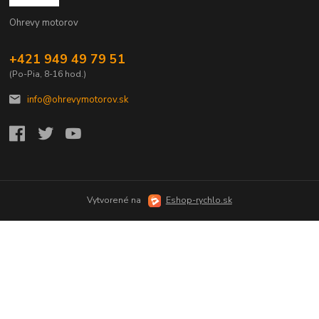
Ohrevy motorov
+421 949 49 79 51
(Po-Pia, 8-16 hod.)
info@ohrevymotorov.sk
Vytvorené na
Eshop-rychlo.sk