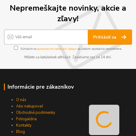
Nepremeškajte novinky, akcie a
zľavy!
Prihlásiť sa
Súhlasím so
spracovaním osobných údajov
za účelom zasielania newslettera.
Môžete sa kedykoľvek odhlásiť. Zasielame raz za 14 dní.
Informácie pre zákazníkov
O nás
Ako nakupovať
Obchodné podmienky
Fotogaléria
Kontakty
Blog