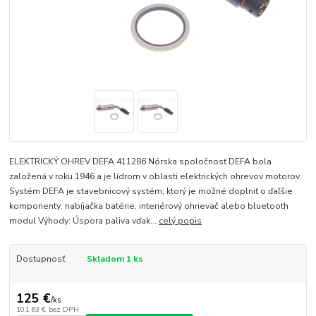
ELEKTRICKÝ OHREV DEFA 411286 Nórska spoločnosť DEFA bola
založená v roku 1946 a je lídrom v oblasti elektrických ohrevov motorov.
Systém DEFA je stavebnicový systém, ktorý je možné doplniť o ďaľšie
komponenty: nabíjačka batérie, interiérový ohrievač alebo bluetooth
modul Výhody: Úspora paliva vďak...
celý popis
Dostupnosť
Skladom 1 ks
125 €
/
ks
101,63 €
bez DPH