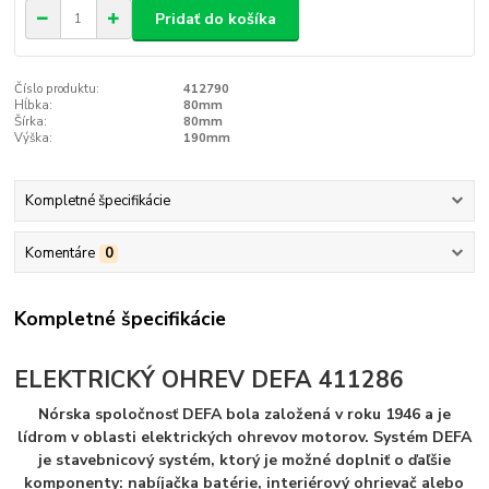
Pridať do košíka
Číslo produktu:
412790
Hĺbka:
80mm
Šírka:
80mm
Výška:
190mm
Kompletné špecifikácie
Komentáre
0
Kompletné špecifikácie
ELEKTRICKÝ OHREV DEFA 411286
Nórska spoločnosť DEFA bola založená v roku 1946 a je
lídrom v oblasti elektrických ohrevov motorov. Systém DEFA
je stavebnicový systém, ktorý je možné doplniť o ďaľšie
komponenty: nabíjačka batérie, interiérový ohrievač alebo