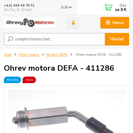
0
ks
+421 949 49 79 51
EUR
za
0 €
(Po-Pia, 8-16 hod.)
Menu
Hľadať
Úvod
Ohrev motora
Systém DEFA
Ohrev motora DEFA - 411286
Ohrev motora DEFA - 411286
Novinka
Akcia