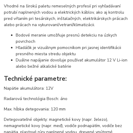
Vhodné na širokú paletu remeselných profesií pri vyhľadávaní
potrubí naplnených vodou a elektrických káblov, ako aj kontrolu
pred vŕtaním pri tesárskych, inštalačných, elektrikárskych prácach
alebo prácach na vykurovaní/vetraní/klimatizácii.
Bodové meranie umožňuje presnú detekciu na úzkych
povrchoch
Hľadáčik je vizuálnym pomocníkom pri jasnej identifikácii
presného miesta stredu objektu
Duálne napájanie dovoľuje používať akumulátor 12 V Li-ion
alebo bežné alkalické batérie
Technické parametre:
Napätie akumulátora: 12V
Radarová technológia Bosch: áno
Max. hĺbka detegovania: 120 mm
Detegovateľné objekty: magnetické kovy (napr. železo),
nemagnetické kovy (napr. meď), vodiče podnapätím, vodiče bez
napätia, plastové rúry naplnené vodou, drevené vnútorné