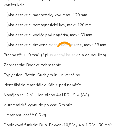
konštrukcie
Hĺbka detekcie, magnetický kov, max.: 120 mm
Hĺbka detekcie, nemagnetický kov, max.: 120 mm
Hĺbka detekcie, vodiče pod napätím, max.: 60 mm
Hĺbka detekcie, drevené nosné konštrukcie, max.: 38 mm
Presnosť*: ±10 mm* (* plus odchýlka závislá od použitia)
Zobrazenia: Bodové zobrazenie
Typy stien: Betón, Suchý múr, Univerzálny
Identifikácia materiálov: Káble pod napätím
Napájanie: 12 V Li-ion alebo 4× LR6 1,5 V (AA)
Automatické vypnutie po cca: 5 minút
Hmotnosť, cca**: 0,5 kg
Doplnková funkcia: Dual Power (10,8 V / 4 × 1,5-V-LR6 AA);