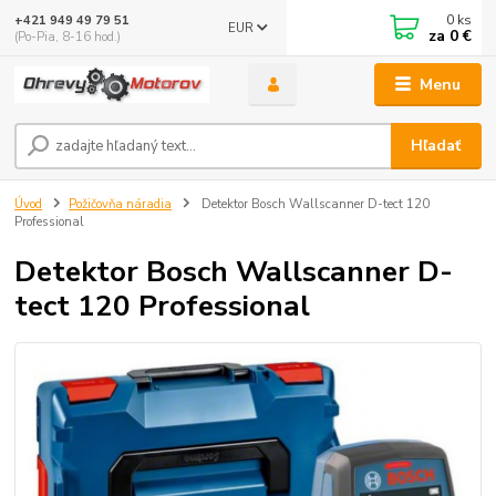
0
ks
+421 949 49 79 51
EUR
za
0 €
(Po-Pia, 8-16 hod.)
Menu
Hľadať
Úvod
Požičovňa náradia
Detektor Bosch Wallscanner D-tect 120
Professional
Detektor Bosch Wallscanner D-
tect 120 Professional