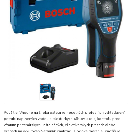
Použitie: Vhodné na širokú paletu remeselných profesií pri vyhľadávaní
potrubí naplnených vodou a elektrických káblov, ako aj kontrolu pred
vŕtaním pri tesárskych, inštalačných, elektrikárskych prácach alebo
prácach na vykurovaní/vetraní/klimatizácii. Bodové meranie umožňuje