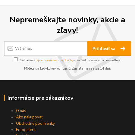
Nepremeškajte novinky, akcie a
zľavy!
Prihlásiť sa
Súhlasím so
spracovaním osobných údajov
za účelom zasielania newslettera.
Môžete sa kedykoľvek odhlásiť. Zasielame raz za 14 dní.
Informácie pre zákazníkov
O nás
Ako nakupovať
Obchodné podmienky
Fotogaléria