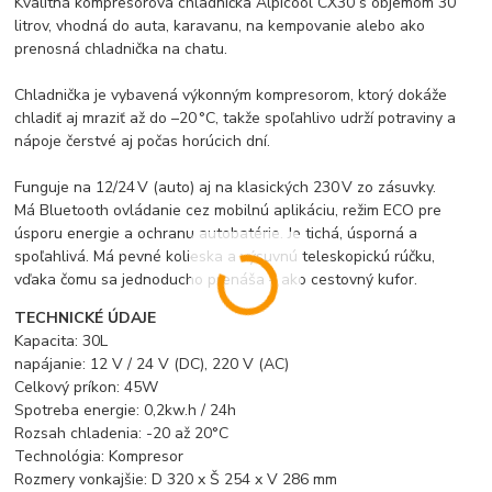
Kvalitná kompresorová chladnička Alpicool CX30 s objemom 30
litrov, vhodná do auta, karavanu, na kempovanie alebo ako
prenosná chladnička na chatu.
Chladnička je vybavená výkonným kompresorom, ktorý dokáže
chladiť aj mraziť až do –20 °C, takže spoľahlivo udrží potraviny a
nápoje čerstvé aj počas horúcich dní.
Funguje na 12/24 V (auto) aj na klasických 230 V zo zásuvky.
Má Bluetooth ovládanie cez mobilnú aplikáciu, režim ECO pre
úsporu energie a ochranu autobatérie. Je tichá, úsporná a
spoľahlivá. Má pevné kolieska a výsuvnú teleskopickú rúčku,
vďaka čomu sa jednoducho prenáša – ako cestovný kufor.
TECHNICKÉ ÚDAJE
Kapacita: 30L
napájanie: 12 V / 24 V (DC), 220 V (AC)
Celkový príkon: 45W
Spotreba energie: 0,2kw.h / 24h
Rozsah chladenia: -20 až 20°C
Technológia: Kompresor
Rozmery vonkajšie: D 320 x Š 254 x V 286 mm