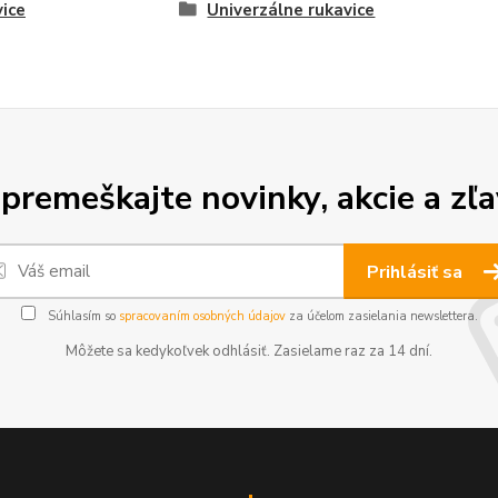
ice
Univerzálne rukavice
premeškajte novinky, akcie a zľa
Prihlásiť sa
Súhlasím so
spracovaním osobných údajov
za účelom zasielania newslettera.
Môžete sa kedykoľvek odhlásiť. Zasielame raz za 14 dní.