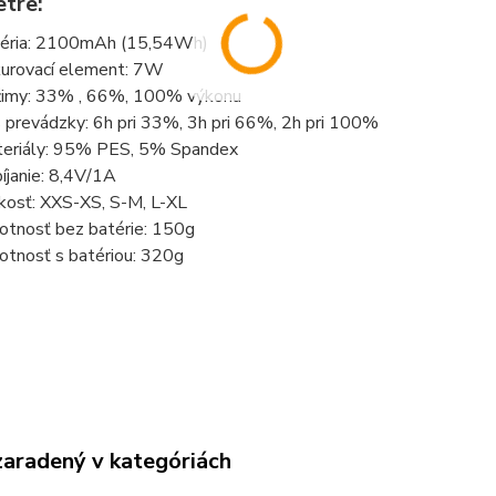
tre:
éria: 2100mAh (15,54Wh)
urovací element: 7W
imy: 33% , 66%, 100% výkonu
 prevádzky: 6h pri 33%, 3h pri 66%, 2h pri 100%
eriály: 95% PES, 5% Spandex
íjanie: 8,4V/1A
kosť: XXS-XS, S-M, L-XL
tnosť bez batérie: 150g
tnosť s batériou: 320g
zaradený v kategóriách