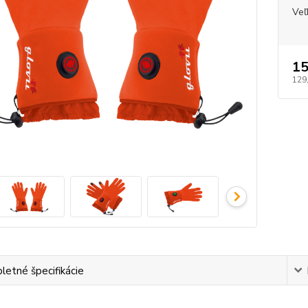
Veľ
15
129
etné špecifikácie