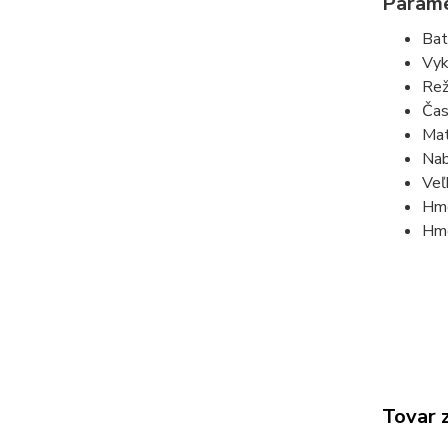
Parame
Bat
Vyk
Rež
Čas
Mat
Nab
Veľ
Hmo
Hmo
Tovar 