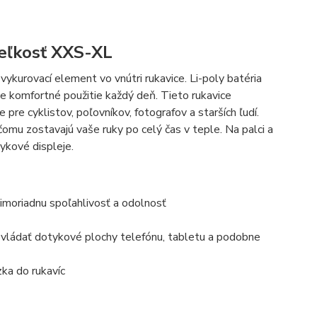
veľkosť XXS-XL
vykurovací element vo vnútri rukavice. Li-poly batéria
je komfortné použitie každý deň. Tieto rukavice
e pre cyklistov, poľovníkov, fotografov a starších ľudí.
mu zostavajú vaše ruky po celý čas v teple. Na palci a
ykové displeje.
mimoriadnu spoľahlivosť a odolnosť
vládať dotykové plochy telefónu, tabletu a podobne
ka do rukavíc