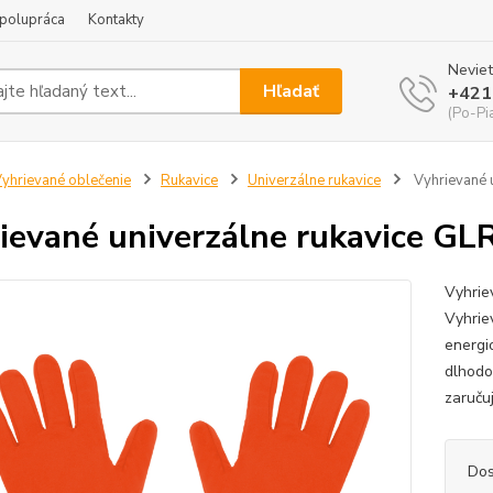
polupráca
Kontakty
Neviet
Hľadať
+421
(Po-Pi
yhrievané oblečenie
Rukavice
Univerzálne rukavice
Vyhrievané 
ievané univerzálne rukavice GL
Vyhrie
Vyhrie
energio
dlhodo
zaručuj
Dos