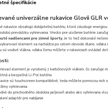
tné špecifikácie
evané univerzálne rukavice Glovii GLR 
é rukavice obsahujú dobíjateľnú batériu, ktorá zásobuje energiou 
hodobú prevádzku vyhrievania. Vrecko pre uloženie batérie zaruču
nuté nadšencami pre zimné športy.
Je to tiež dokonalé riešeni
vykurovací element sa nachádza po celom obvode dlane, vďaka čo
 sú vodivé vlákna, vďaka čomu môžete v rukaviciach ovládať dot
sti:
rievací element je vyrobený z karbónových vlákien, čo zaručuje 
litná a bezpečná Li-Pol batéria
avice sú touchscreen kompatibilné, teda môžete pomocou nich o
ežimy vyhrievania
dné do prechodného obdobia jar/jeseň alebo ako vyhrievana vloz
alení adaptér pre nabíjanie