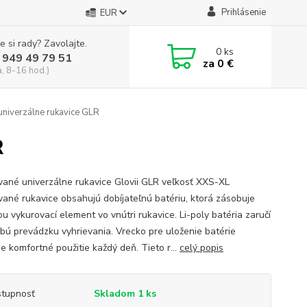
Prihlásenie
EUR
e si rady? Zavolajte.
0
ks
 949 49 79 51
za
0 €
a, 8-16 hod.)
univerzálne rukavice GLR
R
vané univerzálne rukavice Glovii GLR veľkosť XXS-XL
vané rukavice obsahujú dobíjateľnú batériu, ktorá zásobuje
u vykurovací element vo vnútri rukavice. Li-poly batéria zaručí
bú prevádzku vyhrievania. Vrecko pre uloženie batérie
e komfortné použitie každý deň. Tieto r...
celý popis
tupnosť
Skladom 1 ks