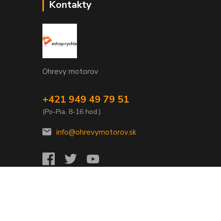
Kontakty
Ohrevy motorov
+421 949 49 79 51
(Po-Pia, 8-16 hod.)
info@ohrevymotorov.sk
Vytvorené na
Eshop-rychlo.sk