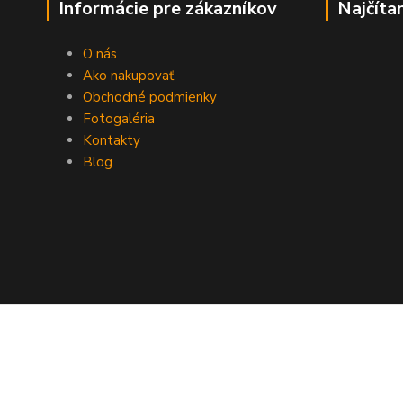
Informácie pre zákazníkov
Najčíta
O nás
Ako nakupovať
Obchodné podmienky
Fotogaléria
Kontakty
Blog