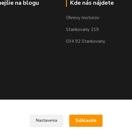
nejšie na blogu
Kde nás nájdete
Ohrevy motorov
Stankovany 219
034 92 Stankovany
Súhlasím
Nastavenia