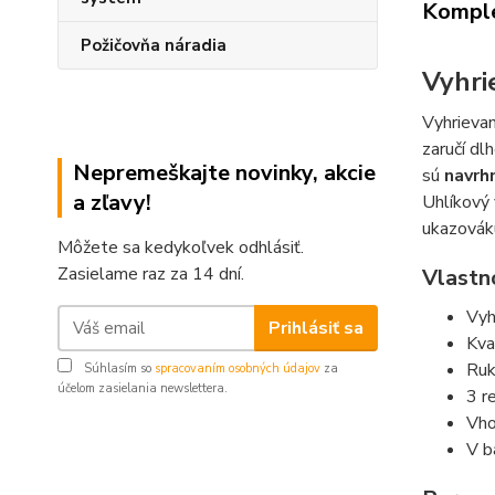
Komple
Požičovňa náradia
Vyhri
Vyhrievan
zaručí dl
Nepremeškajte novinky, akcie
sú
navrh
a zľavy!
Uhlíkový 
ukazováku
Môžete sa kedykoľvek odhlásiť.
Zasielame raz za 14 dní.
Vlastno
Vyh
Prihlásiť sa
Kva
Ruk
Súhlasím so
spracovaním osobných údajov
za
účelom zasielania newslettera.
3 r
Vho
V b