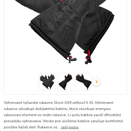
Vyhrievané lyžiarske rukavice Glovii GS9 veľkosť S-XL Vyhrievané
rukavice obsahujú dobíjateľnú batériu, ktorá zásobuje energiou
vykurovací element vo vnútri rukavice. Li-poly batéria zaručí dlhodobú
prevádzku vyhrievania. Vrecko pre uloženie batérie zaručuje komfortné
použitie každý deň. Rukavice sú...
celý popis