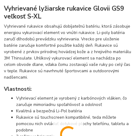
Vyhrievané lyžiarske rukavice Glovii GS9
veľkosť S-XL
Vyhrievané rukavice obsahujú dobíjateľnú batériu, ktorá zásobuje
energiou vykurovací element vo vnútri rukavice. Li-poly batéria
zaručí dlhodobú prevádzku vyhrievania. Vrecko pre uloženie
batérie zaručuje komfortné použitie každý deň. Rukavice sú
vyrobené z prvkov prírodnej hovädzej kože a z hrejivého materiálu
3M Thinsulate. Uhlíkový vykurovací element sa nachádza po
celom obvode dlane, vďaka čomu zostavajú vaše ruky po celý čas
v teple. Rukavice sú navrhnuté športovcami a outdoorovými
nadšencami.
Vlastnosti:
Vyhrievací element je vyrobený z karbónových vlákien, čo
zaručuje mimoriadnu spoľahlivosť a odolnosť
Kvalitná a bezpečná Li-Pol batéria
Rukavice sú touchscreen kompatibilné, teda môžete
pomocou nich ovládať dotykové plochy telefónu, tabletu a
podobne