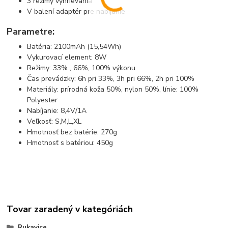
3 režimy vyhrievania
V balení adaptér pre nabíjanie
Parametre:
Batéria: 2100mAh (15,54Wh)
Vykurovací element: 8W
Režimy: 33% , 66%, 100% výkonu
Čas prevádzky: 6h pri 33%, 3h pri 66%, 2h pri 100%
Materiály: prírodná koža 50%, nylon 50%, línie: 100%
Polyester
Nabíjanie: 8,4V/1A
Veľkosť: S,M,L,XL
Hmotnosť bez batérie: 270g
Hmotnosť s batériou: 450g
Tovar zaradený v kategóriách
Rukavice