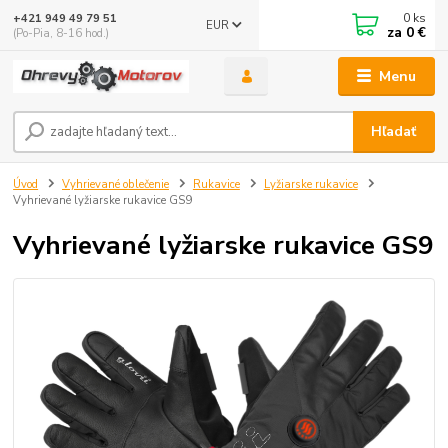
0
ks
+421 949 49 79 51
EUR
za
0 €
(Po-Pia, 8-16 hod.)
Menu
Hľadať
Úvod
Vyhrievané oblečenie
Rukavice
Lyžiarske rukavice
Vyhrievané lyžiarske rukavice GS9
Vyhrievané lyžiarske rukavice GS9