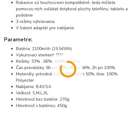
Rukavice sú touchscreen kompatibilné, teda môžete
pomocou nich ovládať dotykové plochy telefónu, tabletu a
podobne
3 režimy vyhrievania
V balení adaptér pre nabíjanie
Parametre:
Batéria: 2100mAh (15,54Wh)
Vykurovací element: 8W
Režimy: 33% , 66%, 100% výkonu
Čas prevádzky: 6h pri 33%, 3h pri 66%, 2h pri 100%
Materiály: prírodná koža 50%, nylon 50%, línie: 100%
Polyester
Nabíjanie: 8,4V/1A
Veľkosť: S,M,L,XL
Hmotnosť bez batérie: 270g
Hmotnosť s batériou: 450g