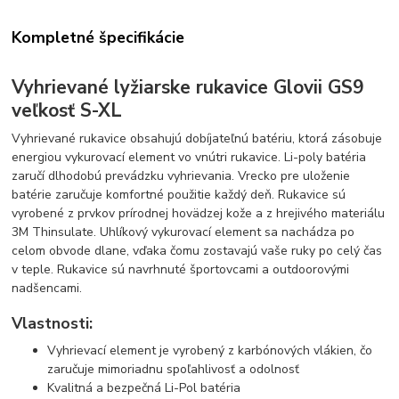
Kompletné špecifikácie
Vyhrievané lyžiarske rukavice Glovii GS9
veľkosť S-XL
Vyhrievané rukavice obsahujú dobíjateľnú batériu, ktorá zásobuje
energiou vykurovací element vo vnútri rukavice. Li-poly batéria
zaručí dlhodobú prevádzku vyhrievania. Vrecko pre uloženie
batérie zaručuje komfortné použitie každý deň. Rukavice sú
vyrobené z prvkov prírodnej hovädzej kože a z hrejivého materiálu
3M Thinsulate. Uhlíkový vykurovací element sa nachádza po
celom obvode dlane, vďaka čomu zostavajú vaše ruky po celý čas
v teple. Rukavice sú navrhnuté športovcami a outdoorovými
nadšencami.
Vlastnosti:
Vyhrievací element je vyrobený z karbónových vlákien, čo
zaručuje mimoriadnu spoľahlivosť a odolnosť
Kvalitná a bezpečná Li-Pol batéria