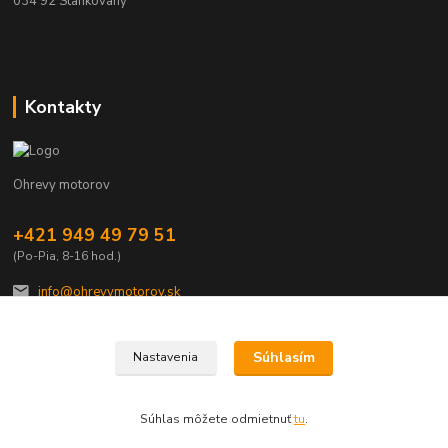
034 92 Stankovany
Kontakty
Ohrevy motorov
+421 949 49 79 51
(Po-Pia, 8-16 hod.)
info@ohrevymotorov.sk
Súhlasím
Nastavenia
Súhlas môžete odmietnuť
tu
.
Vytvorené na
Eshop-rychlo.sk