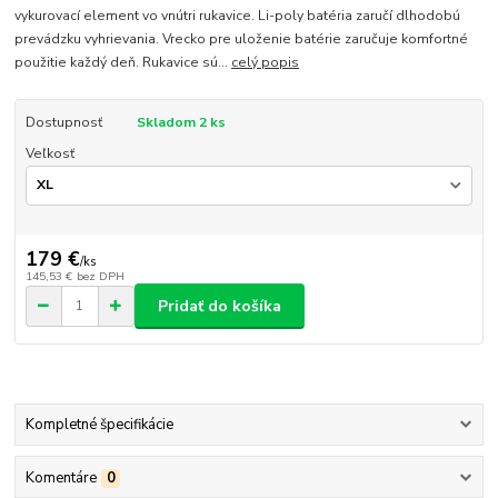
vykurovací element vo vnútri rukavice. Li-poly batéria zaručí dlhodobú
prevádzku vyhrievania. Vrecko pre uloženie batérie zaručuje komfortné
použitie každý deň. Rukavice sú...
celý popis
Dostupnosť
Skladom 2 ks
Veľkosť
179 €
/
ks
145,53 €
bez DPH
Pridať do košíka
Kompletné špecifikácie
Komentáre
0