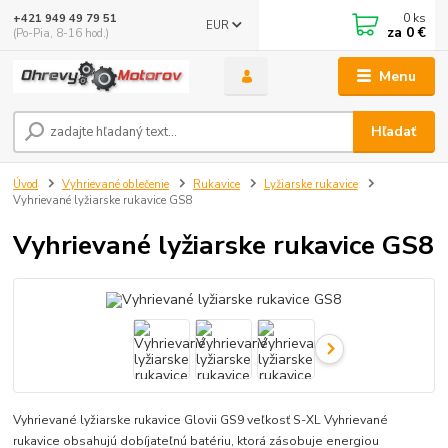
0
ks
+421 949 49 79 51
EUR
za
0 €
(Po-Pia, 8-16 hod.)
Menu
Hľadať
Úvod
Vyhrievané oblečenie
Rukavice
Lyžiarske rukavice
Vyhrievané lyžiarske rukavice GS8
Vyhrievané lyžiarske rukavice GS8
Vyhrievané lyžiarske rukavice Glovii GS9 veľkosť S-XL Vyhrievané
rukavice obsahujú dobíjateľnú batériu, ktorá zásobuje energiou