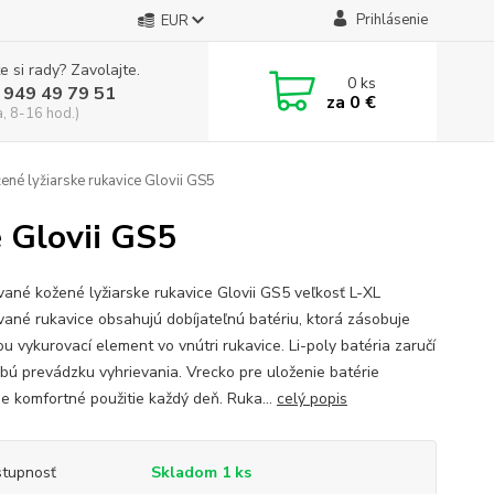
Prihlásenie
EUR
e si rady? Zavolajte.
0
ks
 949 49 79 51
za
0 €
a, 8-16 hod.)
ené lyžiarske rukavice Glovii GS5
e Glovii GS5
vané kožené lyžiarske rukavice Glovii GS5 veľkosť L-XL
vané rukavice obsahujú dobíjateľnú batériu, ktorá zásobuje
u vykurovací element vo vnútri rukavice. Li-poly batéria zaručí
bú prevádzku vyhrievania. Vrecko pre uloženie batérie
je komfortné použitie každý deň. Ruka...
celý popis
tupnosť
Skladom 1 ks