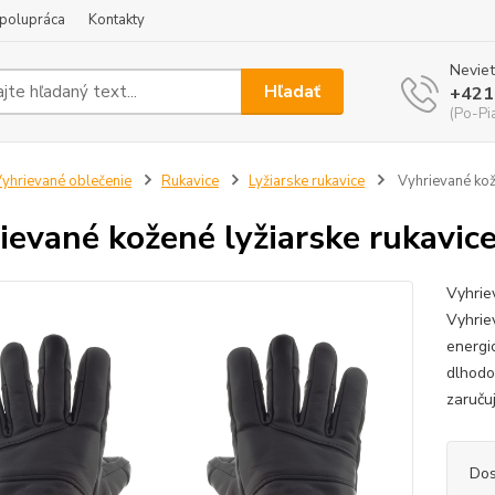
polupráca
Kontakty
Neviet
Hľadať
+421
(Po-Pi
yhrievané oblečenie
Rukavice
Lyžiarske rukavice
Vyhrievané kož
ievané kožené lyžiarske rukavic
Vyhrie
Vyhrie
energio
dlhodo
zaruču
Dos