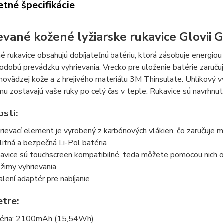
tné špecifikácie
evané kožené lyžiarske rukavice Glovii 
é rukavice obsahujú dobíjateľnú batériu, ktorá zásobuje energiou 
hodobú prevádzku vyhrievania. Vrecko pre uloženie batérie zaruč
 hovädzej kože a z hrejivého materiálu 3M Thinsulate. Uhlíkový
u zostavajú vaše ruky po celý čas v teple. Rukavice sú navrhn
sti:
rievací element je vyrobený z karbónových vlákien, čo zaručuje 
litná a bezpečná Li-Pol batéria
avice sú touchscreen kompatibilné, teda môžete pomocou nich o
ežimy vyhrievania
alení adaptér pre nabíjanie
tre:
éria: 2100mAh (15,54Wh)