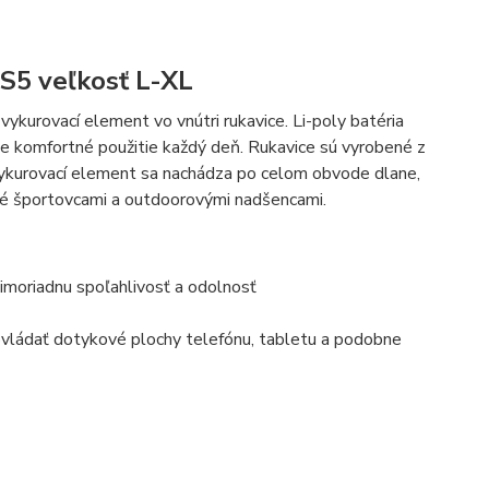
GS5 veľkosť L-XL
vykurovací element vo vnútri rukavice. Li-poly batéria
uje komfortné použitie každý deň. Rukavice sú vyrobené z
 vykurovací element sa nachádza po celom obvode dlane,
uté športovcami a outdoorovými nadšencami.
mimoriadnu spoľahlivosť a odolnosť
vládať dotykové plochy telefónu, tabletu a podobne