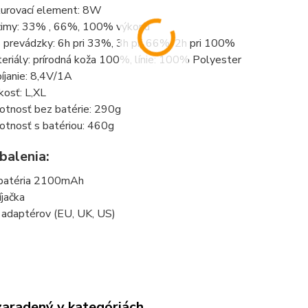
urovací element: 8W
imy: 33% , 66%, 100% výkonu
 prevádzky: 6h pri 33%, 3h pri 66%, 2h pri 100%
eriály: prírodná koža 100%, línie: 100% Polyester
íjanie: 8,4V/1A
kosť: L,XL
tnosť bez batérie: 290g
tnosť s batériou: 460g
balenia:
batéria 2100mAh
íjačka
 adaptérov (EU, UK, US)
zaradený v kategóriách