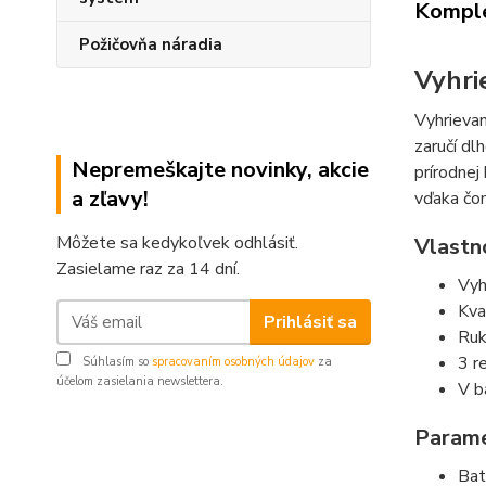
Komple
Požičovňa náradia
Vyhri
Vyhrievan
zaručí dl
Nepremeškajte novinky, akcie
prírodnej
a zľavy!
vďaka čom
Môžete sa kedykoľvek odhlásiť.
Vlastno
Zasielame raz za 14 dní.
Vyh
Kva
Prihlásiť sa
Ruk
3 r
Súhlasím so
spracovaním osobných údajov
za
účelom zasielania newslettera.
V b
Parame
Bat