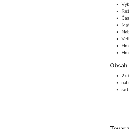
Vyk
Rež
Čas
Mat
Nab
Veľ
Hmo
Hmo
Obsah 
2x 
nab
set
Tovar 