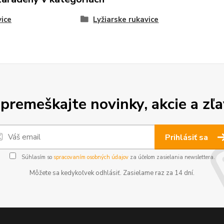
ice
Lyžiarske rukavice
premeškajte novinky, akcie a zľa
Prihlásiť sa
Súhlasím so
spracovaním osobných údajov
za účelom zasielania newslettera.
Môžete sa kedykoľvek odhlásiť. Zasielame raz za 14 dní.