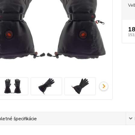
Veľ
18
153
etné špecifikácie