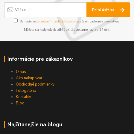
Prihlásiť sa
Súhlasím so
spracovaním osobných údajov
za účelom zasielania newslettera.
Môžete sa kedykoľvek odhlásiť. Zasielame raz za 14 dní.
Informácie pre zákazníkov
O nás
Ako nakupovať
Obchodné podmienky
Fotogaléria
Kontakty
Blog
Najčítanejšie na blogu