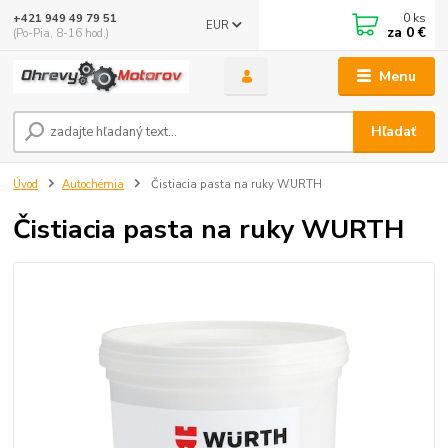
0
ks
+421 949 49 79 51
EUR
za
0 €
(Po-Pia, 8-16 hod.)
Menu
Hľadať
Úvod
Autochémia
Čistiacia pasta na ruky WURTH
Čistiacia pasta na ruky WURTH