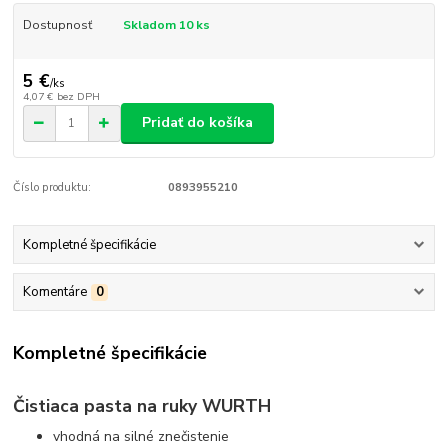
Dostupnosť
Skladom 10 ks
5 €
/
ks
4,07 €
bez DPH
Pridať do košíka
Číslo produktu:
0893955210
Kompletné špecifikácie
Komentáre
0
Kompletné špecifikácie
Čistiaca pasta na ruky WURTH
vhodná na silné znečistenie