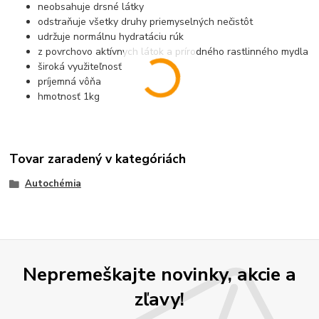
neobsahuje drsné látky
odstraňuje všetky druhy priemyselných nečistôt
udržuje normálnu hydratáciu rúk
z povrchovo aktívnych látok a prírodného rastlinného mydla
široká využiteľnosť
príjemná vôňa
hmotnosť 1kg
Tovar zaradený v kategóriách
Autochémia
Nepremeškajte novinky, akcie a
zľavy!